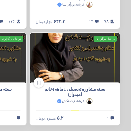
فرشته پورآذر سا
۱۷۶
۶۴۴.۳
۱۹
۷۸
هزار
تومان
در حال برگزاری
در حال برگزاری
بسته مشاوره تحصیلی 1 ماهه (خانم
امیدوار)
فرشته زحمتکش
۰
۵.۲
۰
میلیون
تومان