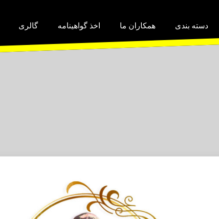
دسته بندی
همکاران ما
اخذ گواهینامه
گالری